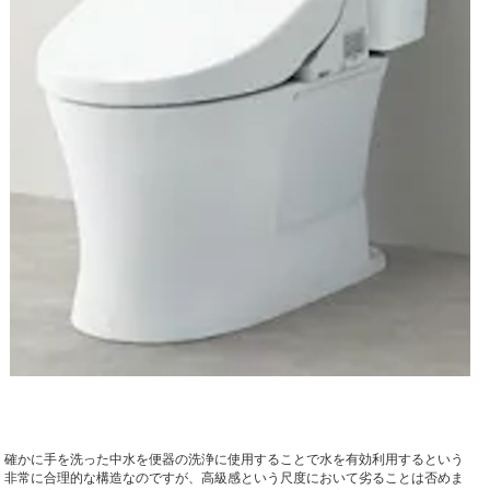
確かに手を洗った中水を便器の洗浄に使用することで水を有効利用するという
非常に合理的な構造なのですが、高級感という尺度において劣ることは否めま