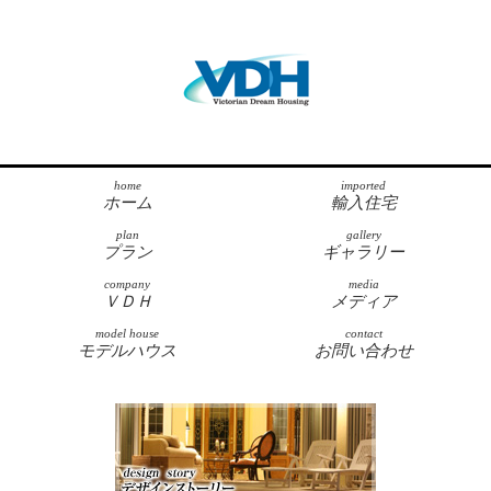
home
imported
ホーム
輸入住宅
plan
gallery
プラン
ギャラリー
company
media
ＶＤＨ
メディア
model house
contact
モデルハウス
お問い合わせ